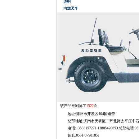
说明
内燃叉车
该产品被浏览了
1522
次
地址:德州市开发区104国道旁
总部地址:济南市天桥区二环北路太平庄中石化
电话:13583157271 13805420653 总部电话:0531
传真:0531-87981851